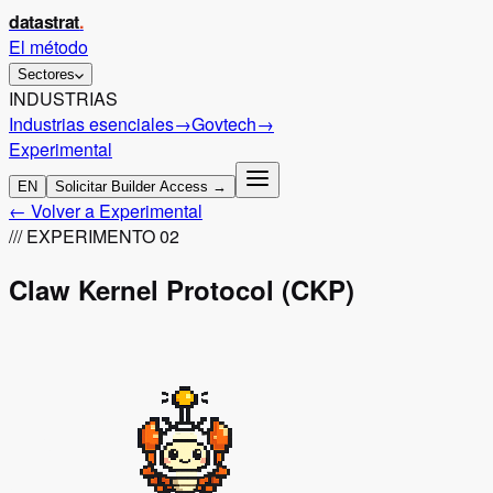
datastrat
.
El método
Sectores
INDUSTRIAS
Industrias esenciales
→
Govtech
→
Experimental
EN
Solicitar Builder Access →
← Volver a Experimental
///
EXPERIMENTO 02
Claw Kernel Protocol (CKP)